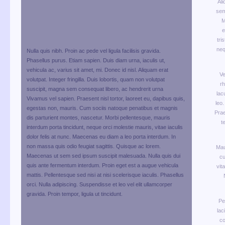
Ali
sem
M
e
tri
neq
Nulla quis nibh. Proin ac pede vel ligula facilisis gravida.
Phasellus purus. Etiam sapien. Duis diam urna, iaculis ut,
vehicula ac, varius sit amet, mi. Donec id nisl. Aliquam erat
Ve
volutpat. Integer fringilla. Duis lobortis, quam non volutpat
rh
suscipit, magna sem consequat libero, ac hendrerit urna
lac
Vivamus vel sapien. Praesent nisl tortor, laoreet eu, dapibus quis,
leo.
egestas non, mauris. Cum sociis natoque penatibus et magnis
Prae
dis parturient montes, nascetur. Morbi pellentesque, mauris
t
interdum porta tincidunt, neque orci molestie mauris, vitae iaculis
dolor felis at nunc. Maecenas eu diam a leo porta interdum. In
non massa quis odio feugiat sagittis. Quisque ac lorem.
Mau
Maecenas ut sem sed ipsum suscipit malesuada. Nulla quis dui
cu
quis ante fermentum interdum. Proin eget est a augue vehicula
vit
mattis. Pellentesque sed nisi at nisi scelerisque iaculis. Phasellus
orci. Nulla adipiscing. Suspendisse et leo vel elit ullamcorper
gravida. Proin tempor, ligula ut tincidunt.
Pe
lac
co