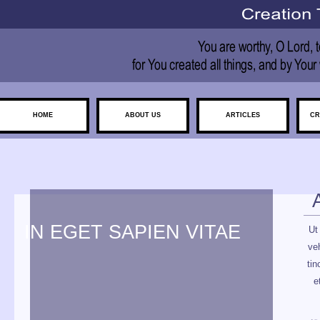
HOME
ABOUT US
ARTICLES
CR
IN EGET SAPIEN VITAE
Ut
ve
tin
e